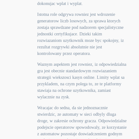
dokonujac wplat i wyplat.
Istotna role odgrywa rowniez jest wdrozenie
generatorow liczb losowych, za sprawa ktorych
zostaja sprawdzane pod nadzorem specjalistyczne
jednostki certyfikujace. Dzieki takim
rozwiazaniom uzytkownik moze byc spokojny, iz
rezultat rozgrywki absolutnie nie jest
kontrolowany przez operatora.
Waznym aspektem jest rowniez, iz odpowiedzialna
gra jest obecnie standardowym rozwiazaniem
strategii wiekszosci kasyn online. Limity wplat sa
przykladem, na czym polega to, ze te platformy
stawiaja na ochrone uzytkownika, zamiast
wylacznie na zysk.
Wracajac do sedna, da sie jednoznacznie
stwierdzic, ze automaty w sieci odbyly dluga
droge, w zakresie ochrony gracza. Odpowiedzialne
podejscie operatorow spowodowaly, ze korzystanie
z automatow pozostaje doswiadczeniem godnym