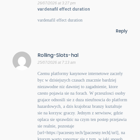
26/07/2026 at 3:27 pm
vardenafil effect duration
vardenafil effect duration
Reply
Rolling-Slots-hal
25/07/2026 at 7:13 am
Czemu platformy kasynowe internetowe zaczely
byc w dzisiejszych czasach znacznie bardziej
niezawodne niz dawniej to zagadnienie, ktore
czesto pojawia sie na forach. W przeszlosci osoby
grajace odnosili sie z duza nieufnoscia do platform
hazardowych, a dzis krajobraz branzy ksztaltuje
sie na korzysc graczy. Jednym z serwisow, gdzie
oplaca sie sprawdzic na czym ten postep przejawia
sie realnie, pozostaje
[url=https://paczesny.tech/]paczesny.tech[/url], na
ktorym warto zapoznac sie z tym, w jaki sposob