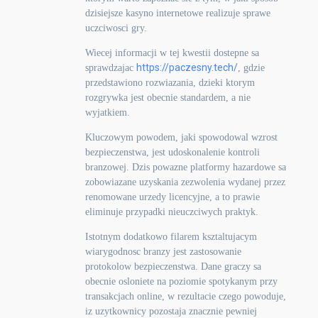
dzisiejsze kasyno internetowe realizuje sprawe
uczciwosci gry.
Wiecej informacji w tej kwestii dostepne sa
https://paczesny.tech/
sprawdzajac
, gdzie
przedstawiono rozwiazania, dzieki ktorym
rozgrywka jest obecnie standardem, a nie
wyjatkiem.
Kluczowym powodem, jaki spowodowal wzrost
bezpieczenstwa, jest udoskonalenie kontroli
branzowej. Dzis powazne platformy hazardowe sa
zobowiazane uzyskania zezwolenia wydanej przez
renomowane urzedy licencyjne, a to prawie
eliminuje przypadki nieuczciwych praktyk.
Istotnym dodatkowo filarem ksztaltujacym
wiarygodnosc branzy jest zastosowanie
protokolow bezpieczenstwa. Dane graczy sa
obecnie osloniete na poziomie spotykanym przy
transakcjach online, w rezultacie czego powoduje,
iz uzytkownicy pozostaja znacznie pewniej